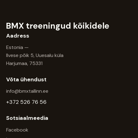
BMX treeningud
kõikidele
Aadress
Estonia —
Ilvese põik 5, Uuesalu küla
Harjumaa, 75331
Võta ühendust
info@bmxtallinn.ee
+372 526 76 56
Sotsiaalmeedia
Facebook