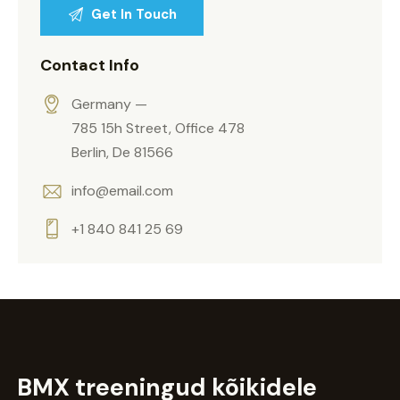
Contact Info
Germany —
785 15h Street, Office 478
Berlin, De 81566
info@email.com
+1 840 841 25 69
BMX treeningud
kõikidele