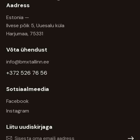
Aadress
Estonia —
Ilvese põik 5, Uuesalu küla
Harjumaa, 75331
Võta ühendust
info@bmxtallinn.ee
+372 526 76 56
Sotsiaalmeedia
Facebook
Instagram
Liitu uudiskirjaga
Liitu