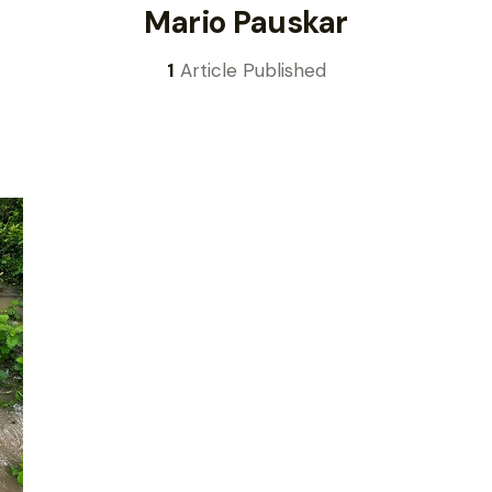
Mario Pauskar
1
Article Published