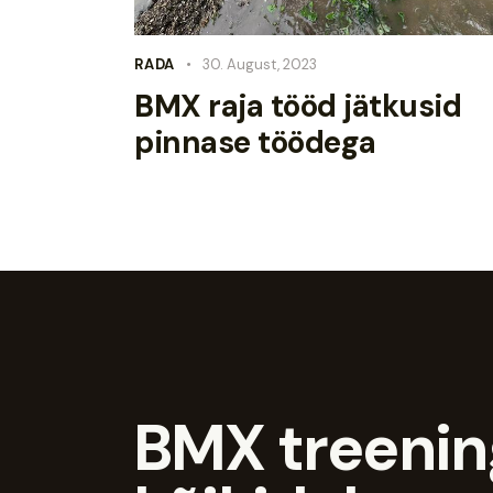
RADA
30. August, 2023
BMX raja tööd jätkusid
pinnase töödega
BMX treeni